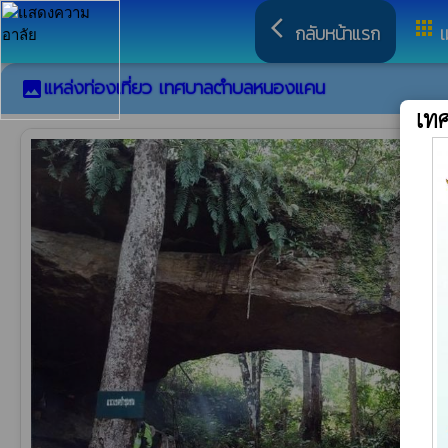
arrow_back_ios
apps
กลับหน้าแรก
เ
แหล่งท่องเที่ยว เทศบาลตำบลหนองแคน
image
เท