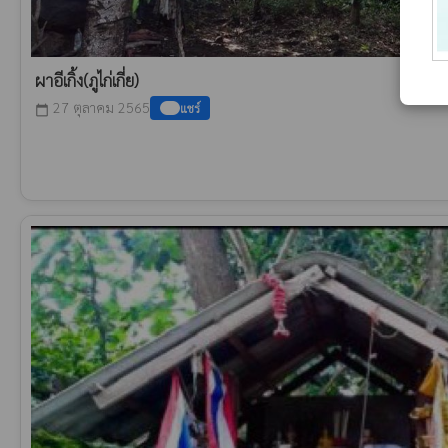
ผาอีเกิ้ง(ภูไก่เกี่ย)
27 ตุลาคม 2565
แชร์
calendar_today