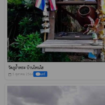
วัดภูถ้ำพระ บ้านโพนไฮ
5 ตุลาคม 2564
แชร์
calendar_today